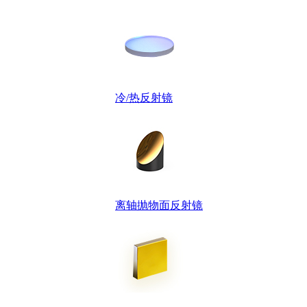
冷/热反射镜
离轴抛物面反射镜