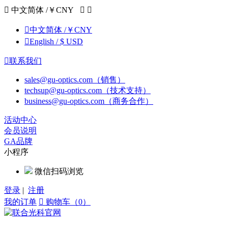

中文简体 /￥CNY



中文简体 /￥CNY

English / $ USD

联系我们
sales@gu-optics.com（销售）
techsup@gu-optics.com（技术支持）
business@gu-optics.com（商务合作）
活动中心
会员说明
GA品牌
小程序
微信扫码浏览
登录
|
注册
我的订单

购物车（0）