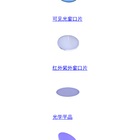
可见光窗口片
红外紫外窗口片
光学平晶