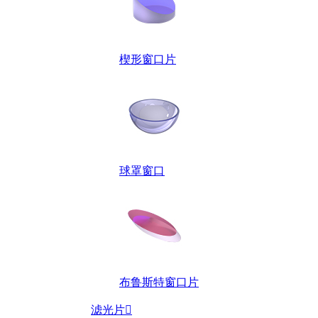
楔形窗口片
球罩窗口
布鲁斯特窗口片
滤光片
