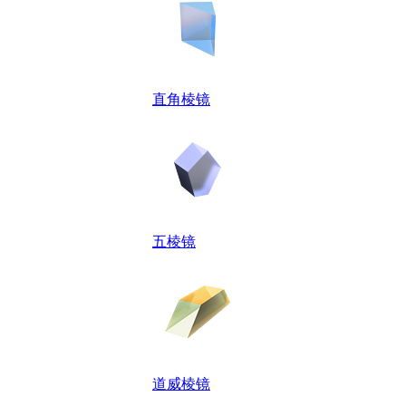
直角棱镜
五棱镜
道威棱镜