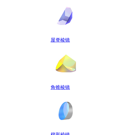
屋脊棱镜
角锥棱镜
楔形棱镜