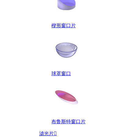
楔形窗口片
球罩窗口
布鲁斯特窗口片
滤光片
