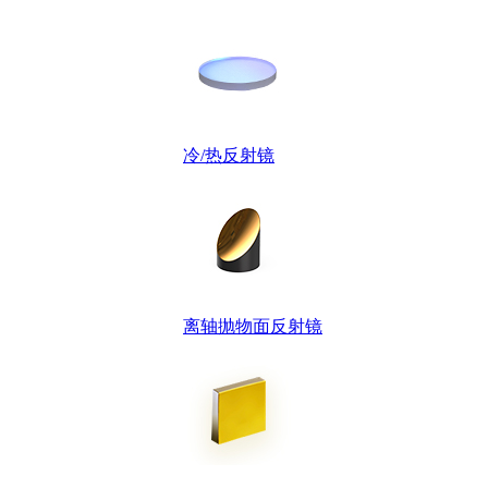
冷/热反射镜
离轴抛物面反射镜