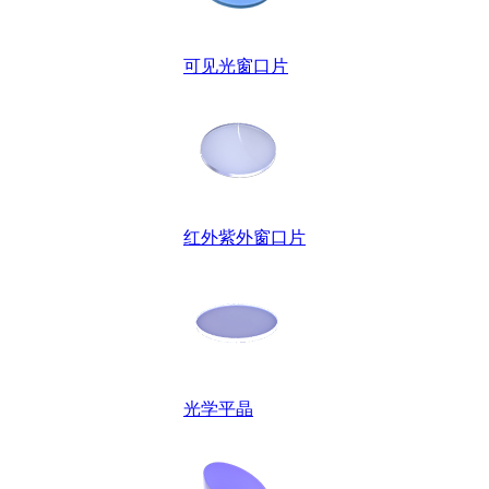
可见光窗口片
红外紫外窗口片
光学平晶