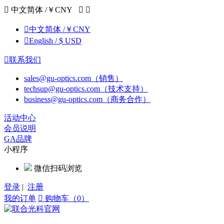

中文简体 /￥CNY



中文简体 /￥CNY

English / $ USD

联系我们
sales@gu-optics.com（销售）
techsup@gu-optics.com（技术支持）
business@gu-optics.com（商务合作）
活动中心
会员说明
GA品牌
小程序
微信扫码浏览
登录
|
注册
我的订单

购物车（0）