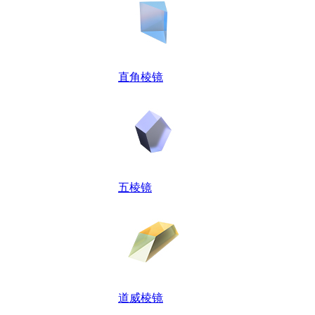
直角棱镜
五棱镜
道威棱镜