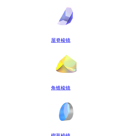
屋脊棱镜
角锥棱镜
楔形棱镜