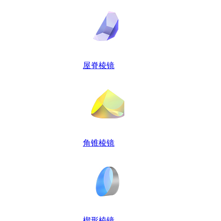
屋脊棱镜
角锥棱镜
楔形棱镜