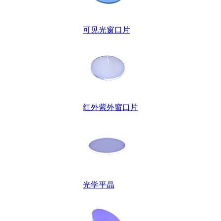
可见光窗口片
红外紫外窗口片
光学平晶