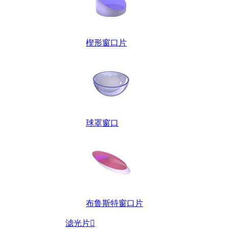
楔形窗口片
球罩窗口
布鲁斯特窗口片
滤光片
