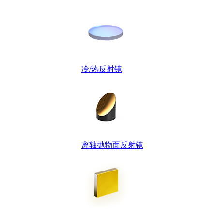
冷/热反射镜
离轴抛物面反射镜