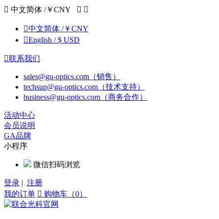

中文简体 /￥CNY



中文简体 /￥CNY

English / $ USD

联系我们
sales@gu-optics.com（销售）
techsup@gu-optics.com（技术支持）
business@gu-optics.com（商务合作）
活动中心
会员说明
GA品牌
小程序
微信扫码浏览
登录
|
注册
我的订单

购物车（0）