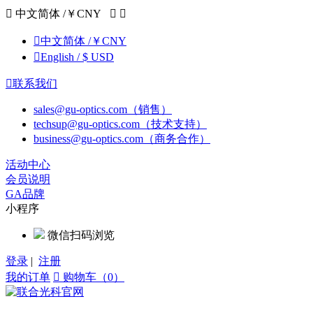

中文简体 /￥CNY



中文简体 /￥CNY

English / $ USD

联系我们
sales@gu-optics.com（销售）
techsup@gu-optics.com（技术支持）
business@gu-optics.com（商务合作）
活动中心
会员说明
GA品牌
小程序
微信扫码浏览
登录
|
注册
我的订单

购物车（0）