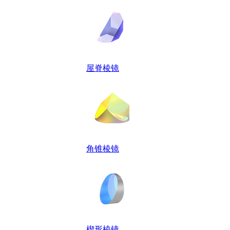
屋脊棱镜
角锥棱镜
楔形棱镜