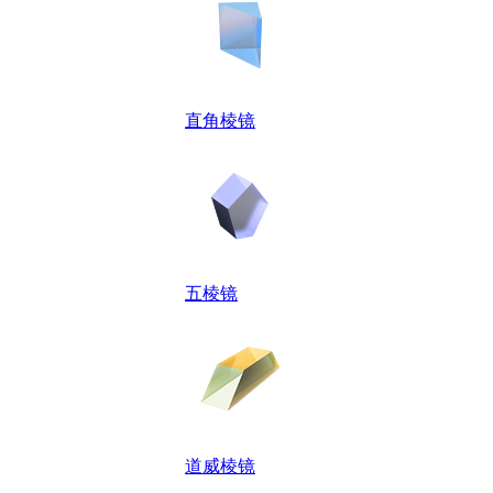
直角棱镜
五棱镜
道威棱镜