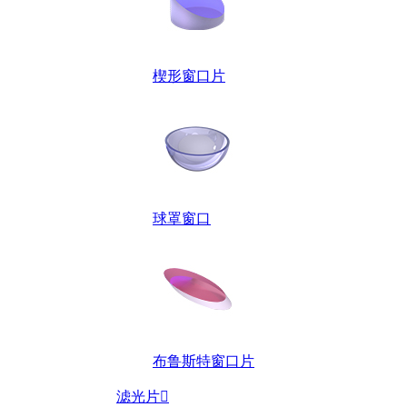
楔形窗口片
球罩窗口
布鲁斯特窗口片
滤光片
