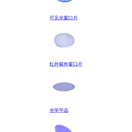
可见光窗口片
红外紫外窗口片
光学平晶