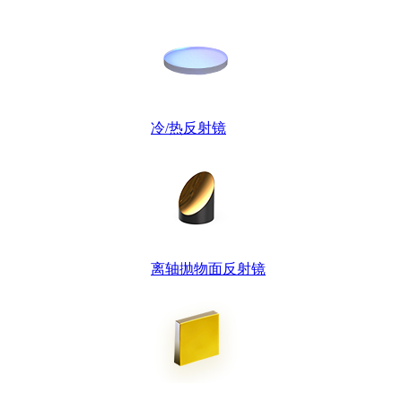
冷/热反射镜
离轴抛物面反射镜