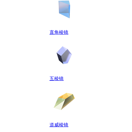
直角棱镜
五棱镜
道威棱镜