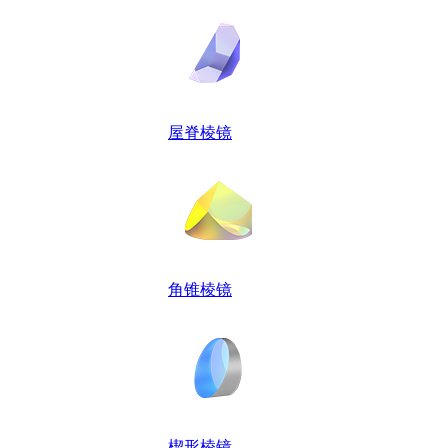
屋脊棱镜
角锥棱镜
楔形棱镜