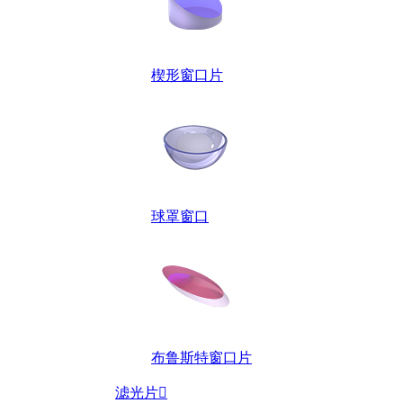
楔形窗口片
球罩窗口
布鲁斯特窗口片
滤光片
