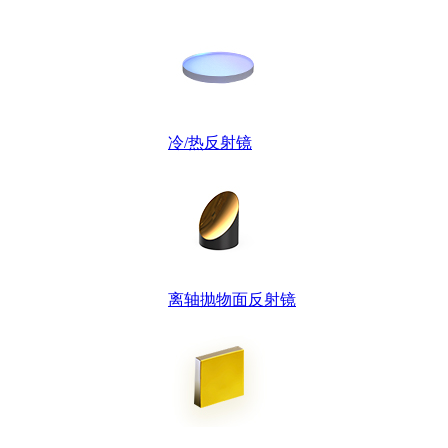
冷/热反射镜
离轴抛物面反射镜