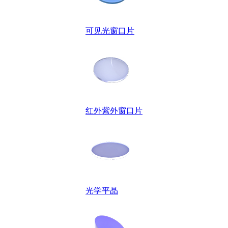
可见光窗口片
红外紫外窗口片
光学平晶