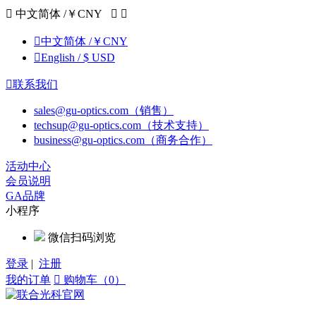

中文简体 /￥CNY



中文简体 /￥CNY

English / $ USD

联系我们
sales@gu-optics.com（销售）
techsup@gu-optics.com（技术支持）
business@gu-optics.com（商务合作）
活动中心
会员说明
GA品牌
小程序
微信扫码浏览
登录
|
注册
我的订单

购物车（0）