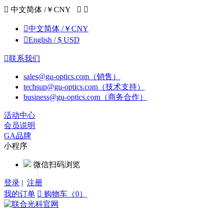

中文简体 /￥CNY



中文简体 /￥CNY

English / $ USD

联系我们
sales@gu-optics.com（销售）
techsup@gu-optics.com（技术支持）
business@gu-optics.com（商务合作）
活动中心
会员说明
GA品牌
小程序
微信扫码浏览
登录
|
注册
我的订单

购物车（0）