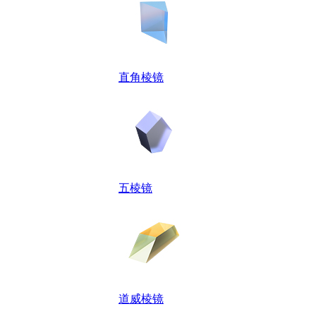
直角棱镜
五棱镜
道威棱镜