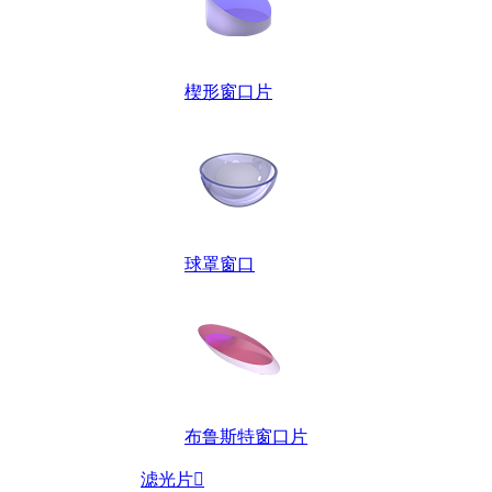
楔形窗口片
球罩窗口
布鲁斯特窗口片
滤光片
