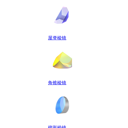
屋脊棱镜
角锥棱镜
楔形棱镜