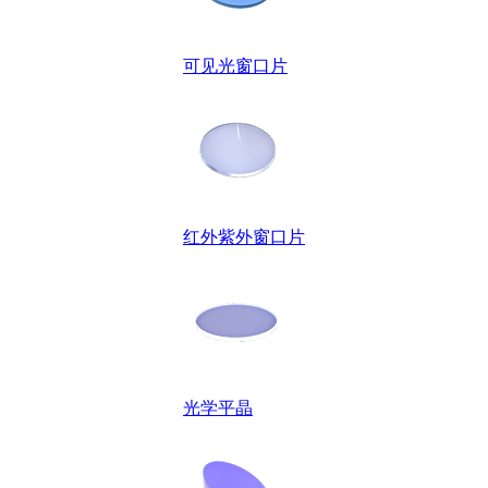
可见光窗口片
红外紫外窗口片
光学平晶