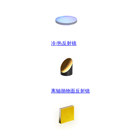
冷/热反射镜
离轴抛物面反射镜