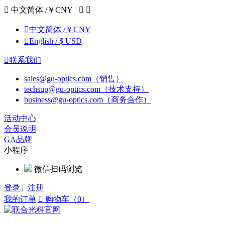

中文简体 /￥CNY



中文简体 /￥CNY

English / $ USD

联系我们
sales@gu-optics.com（销售）
techsup@gu-optics.com（技术支持）
business@gu-optics.com（商务合作）
活动中心
会员说明
GA品牌
小程序
微信扫码浏览
登录
|
注册
我的订单

购物车（0）