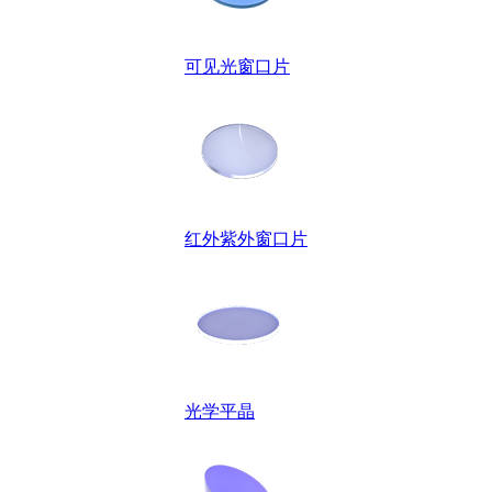
可见光窗口片
红外紫外窗口片
光学平晶