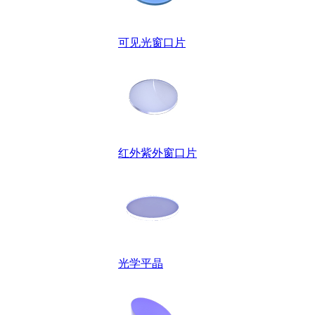
可见光窗口片
红外紫外窗口片
光学平晶