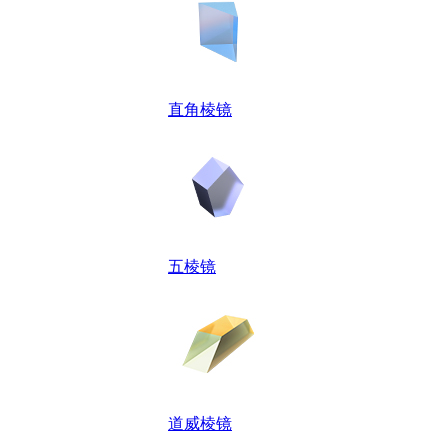
直角棱镜
五棱镜
道威棱镜