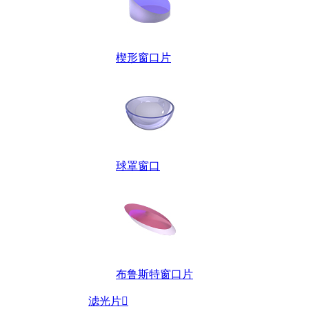
楔形窗口片
球罩窗口
布鲁斯特窗口片
滤光片
