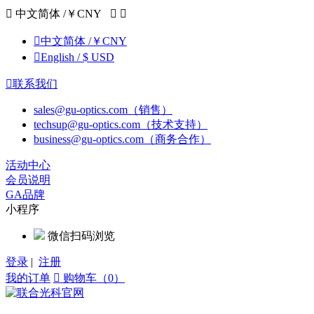

中文简体 /￥CNY



中文简体 /￥CNY

English / $ USD

联系我们
sales@gu-optics.com（销售）
techsup@gu-optics.com（技术支持）
business@gu-optics.com（商务合作）
活动中心
会员说明
GA品牌
小程序
微信扫码浏览
登录
|
注册
我的订单

购物车（0）