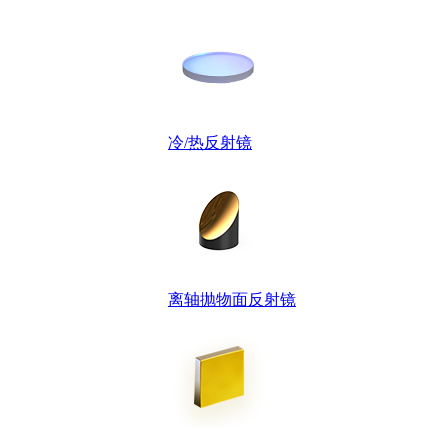
冷/热反射镜
离轴抛物面反射镜