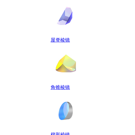
屋脊棱镜
角锥棱镜
楔形棱镜