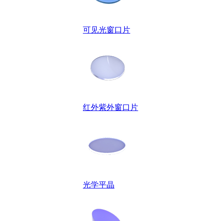
可见光窗口片
红外紫外窗口片
光学平晶