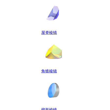
屋脊棱镜
角锥棱镜
楔形棱镜