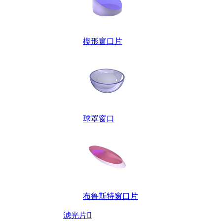
楔形窗口片
球罩窗口
布鲁斯特窗口片
滤光片
