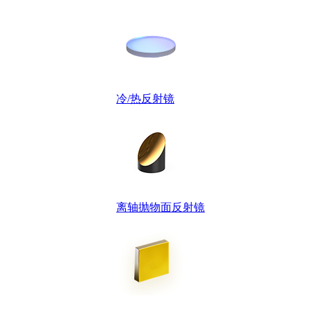
冷/热反射镜
离轴抛物面反射镜