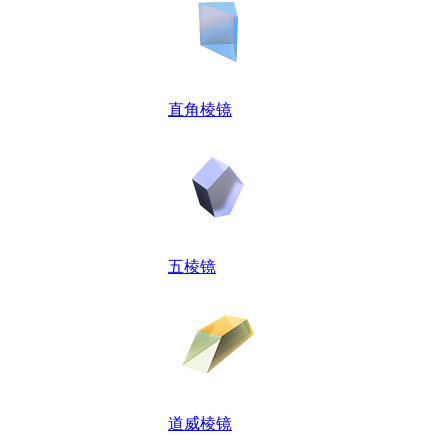
直角棱镜
五棱镜
道威棱镜