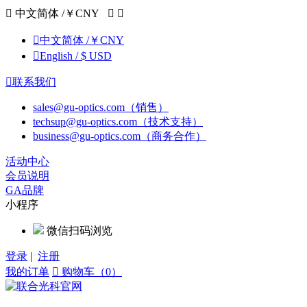

中文简体 /￥CNY



中文简体 /￥CNY

English / $ USD

联系我们
sales@gu-optics.com（销售）
techsup@gu-optics.com（技术支持）
business@gu-optics.com（商务合作）
活动中心
会员说明
GA品牌
小程序
微信扫码浏览
登录
|
注册
我的订单

购物车（0）