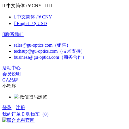

中文简体 /￥CNY



中文简体 /￥CNY

English / $ USD

联系我们
sales@gu-optics.com（销售）
techsup@gu-optics.com（技术支持）
business@gu-optics.com（商务合作）
活动中心
会员说明
GA品牌
小程序
微信扫码浏览
登录
|
注册
我的订单

购物车（0）