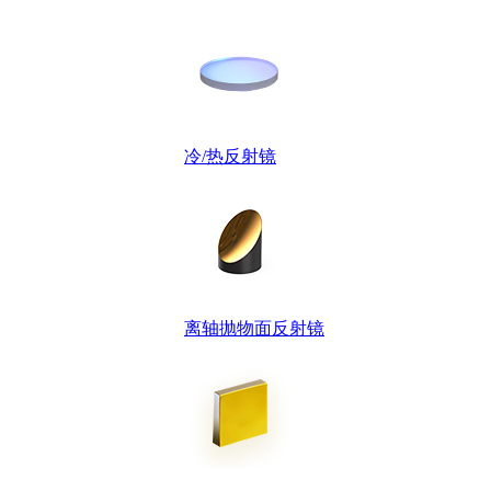
冷/热反射镜
离轴抛物面反射镜