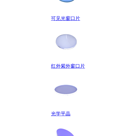
可见光窗口片
红外紫外窗口片
光学平晶