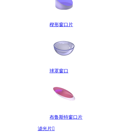
楔形窗口片
球罩窗口
布鲁斯特窗口片
滤光片
