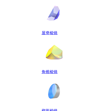
屋脊棱镜
角锥棱镜
楔形棱镜