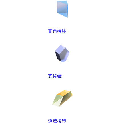
直角棱镜
五棱镜
道威棱镜