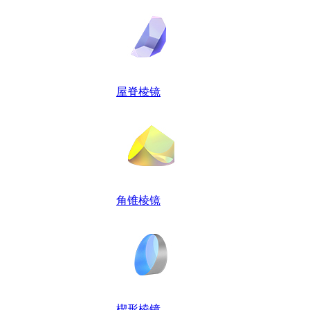
屋脊棱镜
角锥棱镜
楔形棱镜