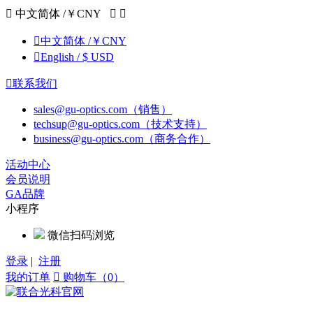

中文简体 /￥CNY



中文简体 /￥CNY

English / $ USD

联系我们
sales@gu-optics.com（销售）
techsup@gu-optics.com（技术支持）
business@gu-optics.com（商务合作）
活动中心
会员说明
GA品牌
小程序
微信扫码浏览
登录
|
注册
我的订单

购物车（0）