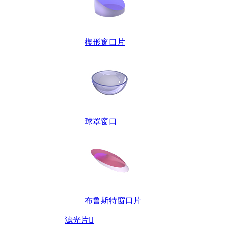
楔形窗口片
球罩窗口
布鲁斯特窗口片
滤光片
