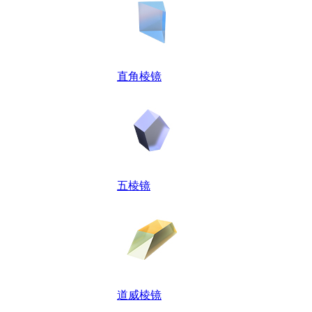
直角棱镜
五棱镜
道威棱镜