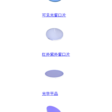
可见光窗口片
红外紫外窗口片
光学平晶