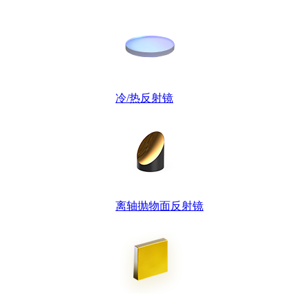
冷/热反射镜
离轴抛物面反射镜