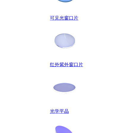
可见光窗口片
红外紫外窗口片
光学平晶