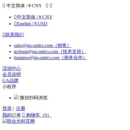

中文简体 /￥CNY



中文简体 /￥CNY

English / $ USD

联系我们
sales@gu-optics.com（销售）
techsup@gu-optics.com（技术支持）
business@gu-optics.com（商务合作）
活动中心
会员说明
GA品牌
小程序
微信扫码浏览
登录
|
注册
我的订单

购物车（0）