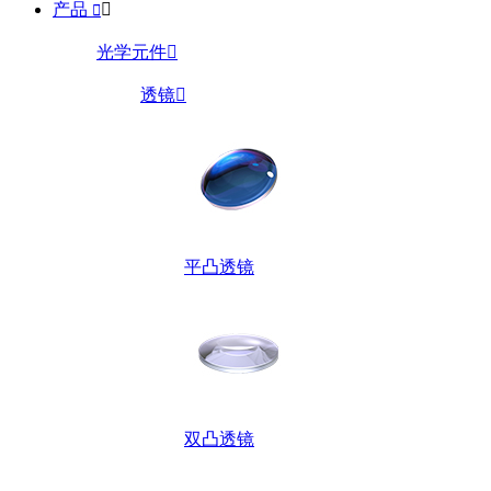
产品


光学元件

透镜

平凸透镜
双凸透镜