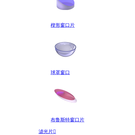
楔形窗口片
球罩窗口
布鲁斯特窗口片
滤光片
