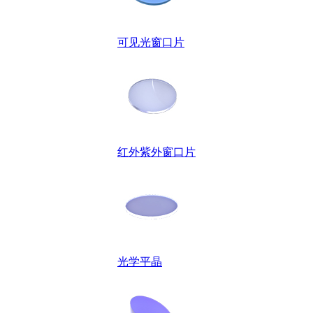
可见光窗口片
红外紫外窗口片
光学平晶