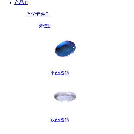
产品


光学元件

透镜

平凸透镜
双凸透镜