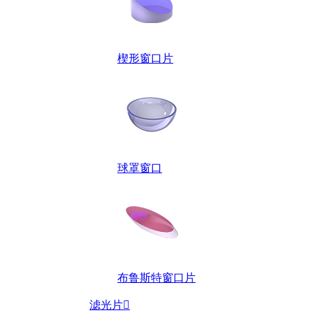
楔形窗口片
球罩窗口
布鲁斯特窗口片
滤光片
