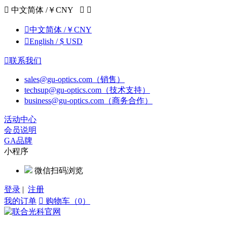

中文简体 /￥CNY



中文简体 /￥CNY

English / $ USD

联系我们
sales@gu-optics.com（销售）
techsup@gu-optics.com（技术支持）
business@gu-optics.com（商务合作）
活动中心
会员说明
GA品牌
小程序
微信扫码浏览
登录
|
注册
我的订单

购物车（0）