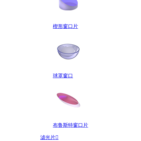
楔形窗口片
球罩窗口
布鲁斯特窗口片
滤光片
