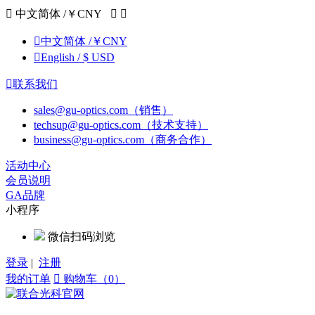

中文简体 /￥CNY



中文简体 /￥CNY

English / $ USD

联系我们
sales@gu-optics.com（销售）
techsup@gu-optics.com（技术支持）
business@gu-optics.com（商务合作）
活动中心
会员说明
GA品牌
小程序
微信扫码浏览
登录
|
注册
我的订单

购物车（0）