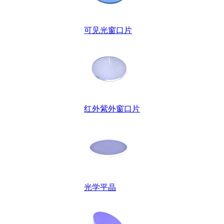
可见光窗口片
红外紫外窗口片
光学平晶