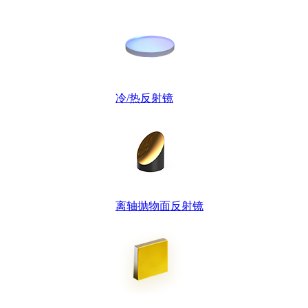
冷/热反射镜
离轴抛物面反射镜