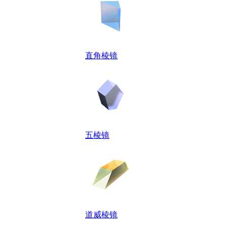
直角棱镜
五棱镜
道威棱镜