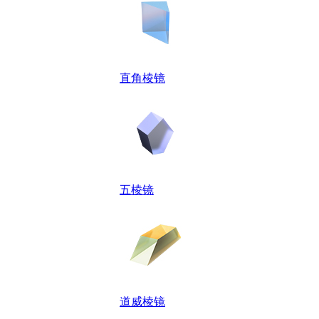
直角棱镜
五棱镜
道威棱镜