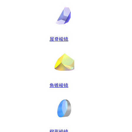
屋脊棱镜
角锥棱镜
楔形棱镜