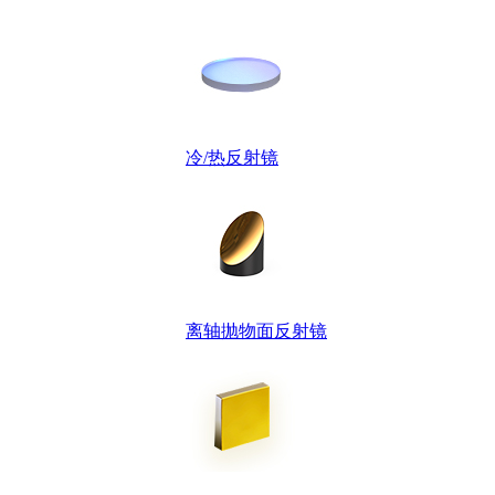
冷/热反射镜
离轴抛物面反射镜