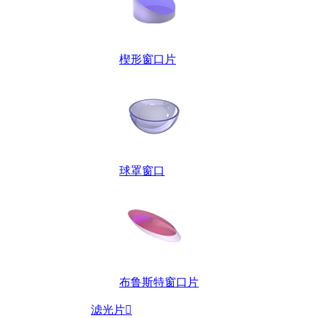
楔形窗口片
球罩窗口
布鲁斯特窗口片
滤光片
