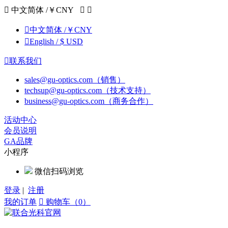

中文简体 /￥CNY



中文简体 /￥CNY

English / $ USD

联系我们
sales@gu-optics.com（销售）
techsup@gu-optics.com（技术支持）
business@gu-optics.com（商务合作）
活动中心
会员说明
GA品牌
小程序
微信扫码浏览
登录
|
注册
我的订单

购物车（0）