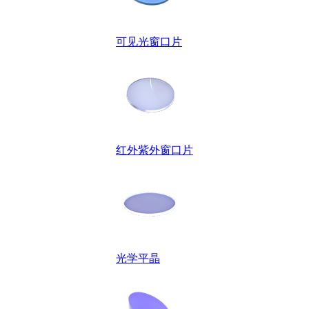
可见光窗口片
红外紫外窗口片
光学平晶